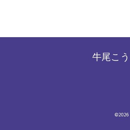
牛尾こう
©202