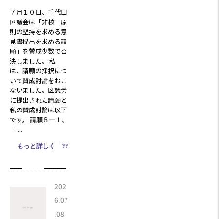
７月１０日、千代田
区議会は「非核三原
則の堅持を求める意
見書提出を求める請
願」を賛成少数で否
決しました。 私
は、請願の採択につ
いて賛成討論をおこ
ないました。区議会
に提出された請願と
私の賛成討論は以下
です。 請願８―１、
「 ...
もっと詳しく ??
202
6.07
.08