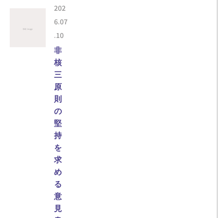
202
6.07
.10
非
核
三
原
則
の
堅
持
を
求
め
る
意
見