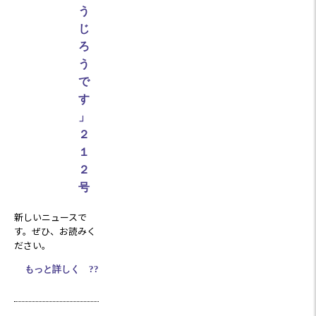
う
じ
ろ
う
で
す
」
２
１
２
号
新しいニュースで
す。ぜひ、お読みく
ださい。
もっと詳しく ??