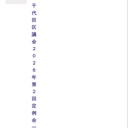
千
代
田
区
議
会
２
０
２
６
年
第
２
回
定
例
会
一