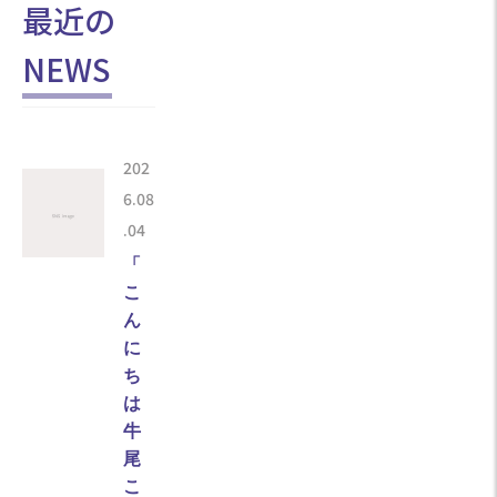
最近の
NEWS
202
6.08
.04
「
こ
ん
に
ち
は
牛
尾
こ