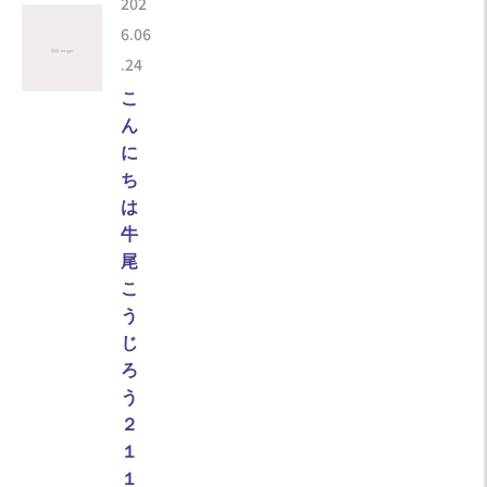
202
6.06
.24
こ
ん
に
ち
は
牛
尾
こ
う
じ
ろ
う
２
１
１