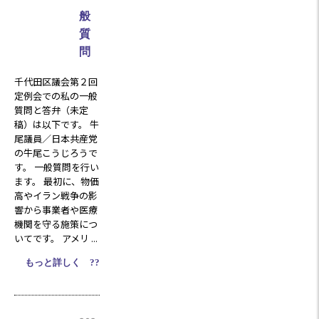
般
質
問
千代田区議会第２回
定例会での私の一般
質問と答弁（未定
稿）は以下です。 牛
尾議員／日本共産党
の牛尾こうじろうで
す。 一般質問を行い
ます。 最初に、物価
高やイラン戦争の影
響から事業者や医療
機関を守る施策につ
いてです。 アメリ ...
もっと詳しく ??