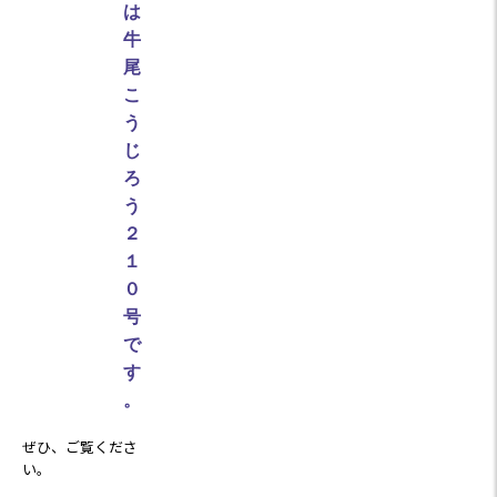
は
牛
尾
こ
う
じ
ろ
う
２
１
０
号
で
す
。
ぜひ、ご覧くださ
い。