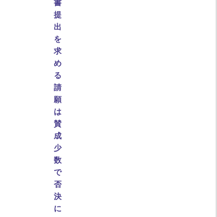
書
提
出
を
求
め
る
請
願
は
賛
成
少
数
で
否
決
に