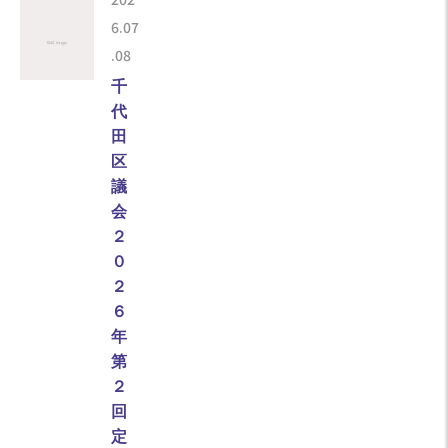
6.07
.08
千
代
田
区
議
会
２
０
２
６
年
第
２
回
定