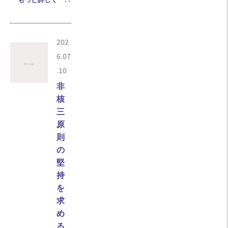
202
6.07
.10
非
核
三
原
則
の
堅
持
を
求
め
る