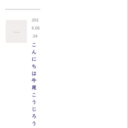
202
6.06
.24
こ
ん
に
ち
は
牛
尾
こ
う
じ
ろ
う