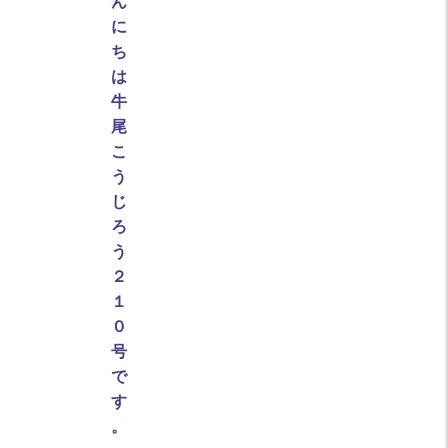
ん
に
ち
は
牛
尾
こ
う
じ
ろ
う
２
１
０
号
で
す
。