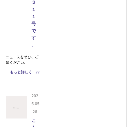
２
１
１
号
で
す
。
ニュースをぜひ、ご
覧ください。
もっと詳しく ??
202
6.05
.26
こ