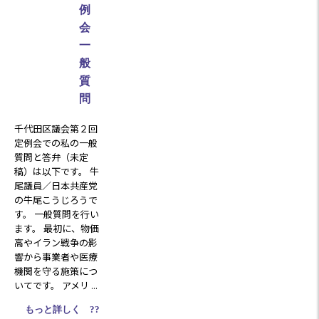
例
会
一
般
質
問
千代田区議会第２回
定例会での私の一般
質問と答弁（未定
稿）は以下です。 牛
尾議員／日本共産党
の牛尾こうじろうで
す。 一般質問を行い
ます。 最初に、物価
高やイラン戦争の影
響から事業者や医療
機関を守る施策につ
いてです。 アメリ ...
もっと詳しく ??