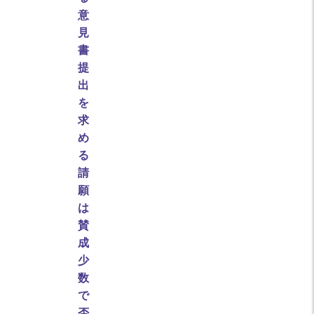
意
見
書
提
出
を
求
め
る
請
願
は
賛
成
少
数
で
否