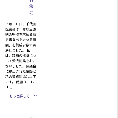
決
に
７月１０日、千代田
区議会は「非核三原
則の堅持を求める意
見書提出を求める請
願」を賛成少数で否
決しました。 私
は、請願の採択につ
いて賛成討論をおこ
ないました。区議会
に提出された請願と
私の賛成討論は以下
です。 請願８―１、
「 ...
もっと詳しく ??
202