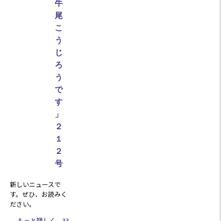
牛
尾
こ
う
じ
ろ
う
で
す
」
２
１
２
号
新しいニュースで
す。ぜひ、お読みく
ださい。
もっと詳しく ??