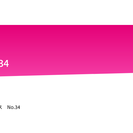
34
 No.34