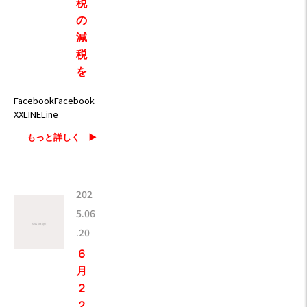
税
の
減
税
を
FacebookFacebook
XXLINELine
もっと詳しく ▶️
202
5.06
.20
６
月
２
２