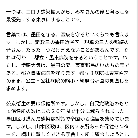
一つは、コロナ感染拡大から、みなさんの命と暮らしを
最優先にする東京にすることです。
言葉では、墨田を守る、医療を守るといくらでも言えま
す。しかし、定数三の墨田選挙区。現職の三人の都議の
皆さん、たった一つだけ言えないことがあるんです。そ
れは何か——都立・墨東病院を守るということです。わ
たし、伊藤大気は、墨田の宝、東京都民のいのちの宝で
ある、都立墨東病院を守ります。都立８病院は東京直営
のまま、公立・公社病院の縮小・統廃合計画の見直しを
求めます。
公衆衛生の要は保健所です。しかし、自民党政治のもと
で保健所の数はこの２０年間で半分に減らされました。
墨田区は進んだ感染症対策で全国から注目を集めていま
す。しかし、山本区政は、区内２ヶ所あった保健センタ
ーを、横川に新しくできる庁舎１ヶ所に統合しようとし