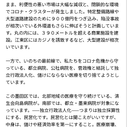
まま、利便性の悪い市場は大幅な減収と、閉鎖的な環境
でコロナ・クラスターが発生しました。特定整備路線や
大型道路建設のために９００億円をつぎ込み、陥没事故
が相次いでいる外環道もさらに伸ばそうと計画していま
す。丸の内には、３９０メートルを超える商業施設を建
設。江東区にはカジノを誘致するなど、大型建設が相次
いでいます。
一方で、いのちの最前線で、私たちをコロナ危機から守
っている、都立病院、公社病院を、菅政権と結託して独
立行政法人化、儲けにならない医療を切り捨てようとし
ています。
この墨田区では、北部地域の医療を守り続けている、済
生会向島病院が。南部では、都立・墨東病院が対象にな
っています。——独立行政法人化——つまりは独立採算性
にする、民営化です。民営化とは聞こえがいいですが、
中身は、儲けや経済効率を第一にすること。医療崩壊、