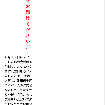
を
お
預
け
く
だ
さ
い
。
６月１３日にスター
トした都議会議員選
挙戦は、あっという
間に投票日をむかえ
ました。 私、伊藤
大気は、墨田選挙区
でただ一人の野党候
補として、立憲民主
党や新社会党からも
応援をいただいて選
挙戦をたたかい抜い