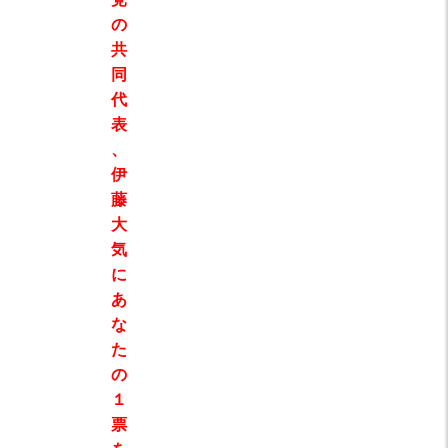
の
共
同
代
表
、
伊
藤
大
気
に
あ
な
た
の
１
票