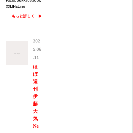
FacebookFacebook
XXLINELine
もっと詳しく ▶️
202
5.06
.11
ほ
ぼ
週
刊
伊
藤
大
気
Ne