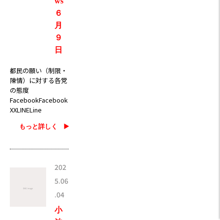
ws
６
月
９
日
都民の願い（制限・
陳情）に対する各党
の態度
FacebookFacebook
XXLINELine
もっと詳しく ▶️
202
5.06
.04
小