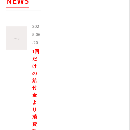
NEWS
202
5.06
.20
1回
だ
け
の
給
付
金
よ
り
消
費