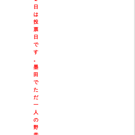
日
は
投
票
日
で
す
。
墨
田
で
た
だ
一
人
の
野
党