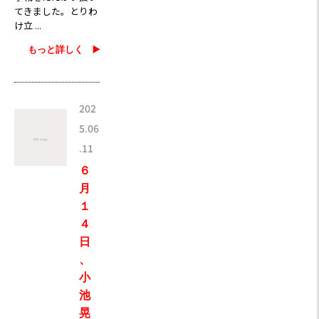
てきました。とりわ
け立 ...
もっと詳しく ▶️
202
5.06
.11
６
月
１
４
日
、
小
池
晃