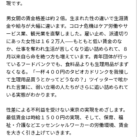
現です。
男女間の賃金格差は約２倍。生まれた性の違いで生涯賃
金や給与が大幅に違います。コロナ危機はケア労働やサ
ービス業、観光業を直撃しました。雇い止め、派遣切り
にあった女性は１６２万人——もともと低い賃金のな
か、仕事を奪われ生活が苦しくなり追い詰められて、８
月以来自ら命を絶つ方も増えています。青年団体が行っ
ているフードバンクでも、食料品よりも生理用品がまず
なくなる。「一杯４００円のタピオカドリンクを我慢し
て生理用品買うとかってどうなの？」ツイッターで呟か
れた言葉に、弱い立場の人たちがさらに追い詰められて
いる実態がわかります。
性差による不利益を受けない東京の実現をめざします。
最低賃金は時給１５００円の実現、そして、保育、福
祉・介護などエッセンシャルワーカーの労働環境、賃金
を大きく引き上げていきます。