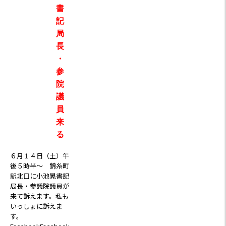
書
記
局
長
・
参
院
議
員
来
る
６月１４日（土）午
後５時半～ 錦糸町
駅北口に小池晃書記
局長・参議院議員が
来て訴えます。私も
いっしょに訴えま
す。